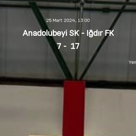
25 Mart 2024, 13:00
Anadolubeyi SK
- Iğdır FK
7
- 17
Yen