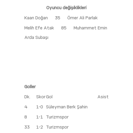
Oyuncu deği̇şi̇kli̇kleri̇
Kaan Doğan
35
Ömer Ali Parlak
Melih Efe Atak
85
Muhammet Emin
Arda Subaşı
Goller
Dk.
Skor
Gol
Asist
4
1-0
Süleyman Berk Şahin
8
1-1
Turizmspor
33
1-2
Turizmspor