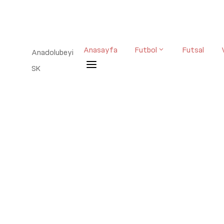
Anasayfa
Futbol
Futsal
Anadolubeyi
a
SK
13 Aralık 2025, 11:00
Anadolubeyi SK