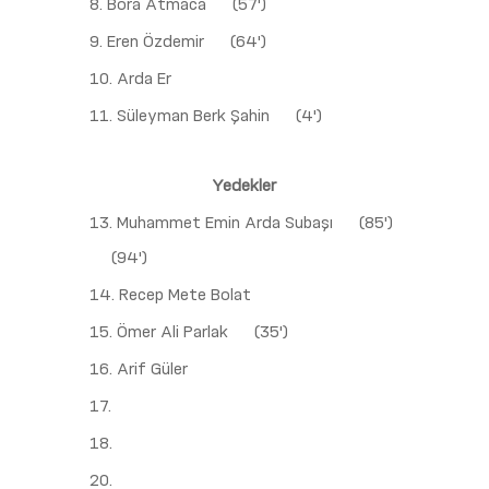
8. Bora Atmaca
(57')
9. Eren Özdemir
(64')
10. Arda Er
11. Süleyman Berk Şahin
(4')
Yedekler
13. Muhammet Emin Arda Subaşı
(85')
(94')
14. Recep Mete Bolat
15. Ömer Ali Parlak
(35')
16. Arif Güler
17.
18.
20.