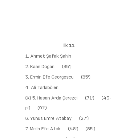
İlk 11
1. Ahmet Şafak Şahin
2. Kaan Doğan
(35')
3. Ermin Efe Georgescu
(85')
4. Ali Tarlabölen
(K) 5. Hasan Arda Çerezci
(71')
(43-
p')
(91')
6. Yunus Emre Atabay
(27')
7. Melih Efe Atak
(48')
(85')