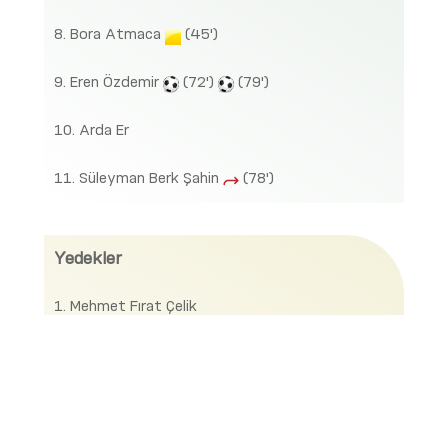
8. Bora Atmaca
(45')
9. Eren Özdemir
(72')
(79')
10. Arda Er
11. Süleyman Berk Şahin
(78')
Yedekler
1. Mehmet Fırat Çelik
13. Arif Güler
(78')
14. Hamidedtin Karateke
(78')