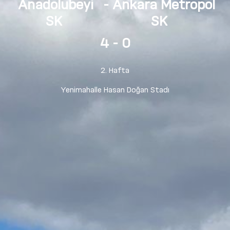
Anadolubeyi
- Ankara Metropol
SK
SK
4
- 0
2. Hafta
Yenimahalle Hasan Doğan Stadı