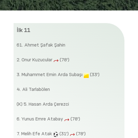
İlk 11
61. Ahmet Şafak Şahin
2. Onur Kuzucular
(78')
3. Muhammet Emin Arda Subaşı
(33')
4. Ali Tarlabölen
(K) 5. Hasan Arda Çerezci
6. Yunus Emre Atabay
(78')
7. Melih Efe Atak
(31')
(78')